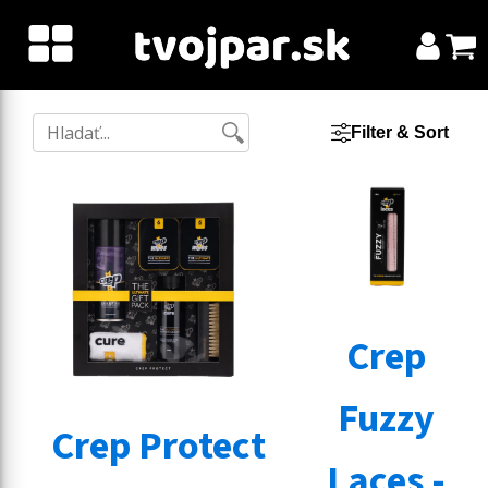
Filter & Sort
Crep
Fuzzy
Crep Protect
Laces -