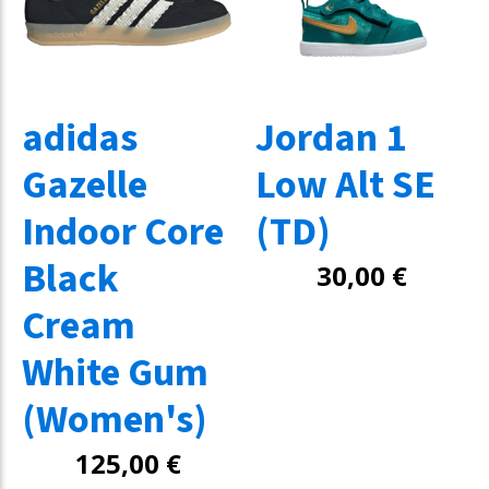
adidas
Jordan 1
Gazelle
Low Alt SE
Indoor Core
(TD)
Black
30,00
€
Cream
White Gum
(Women's)
125,00
€