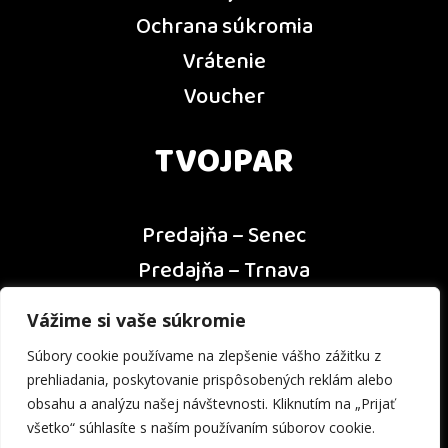
Ochrana súkromia
Vrátenie
Voucher
TVOJPAR
Predajňa – Senec
Predajňa – Trnava
Predajňa – Dunajská Streda
Vážime si vaše súkromie
Predajňa – Nitra
Súbory cookie používame na zlepšenie vášho zážitku z
Kontakt
prehliadania, poskytovanie prispôsobených reklám alebo
obsahu a analýzu našej návštevnosti. Kliknutím na „Prijať
všetko“ súhlasíte s naším používaním súborov cookie.