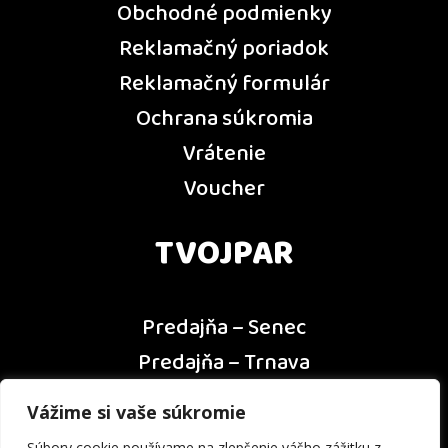
Obchodné podmienky
Reklamačný poriadok
Reklamačný formulár
Ochrana súkromia
Vrátenie
Voucher
TVOJPAR
Predajňa – Senec
Predajňa – Trnava
Predajňa – Dunajská Streda
Vážime si vaše súkromie
Predajňa – Nitra
Súbory cookie používame na zlepšenie vášho zážitku z