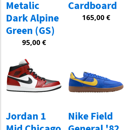
Metalic
Cardboard
Dark Alpine
165,00
€
Green (GS)
95,00
€
Jordan 1
Nike Field
Mid Chicago
General '82