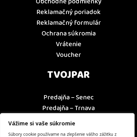
Obchodné podmienky
Reklamačný poriadok
Reklamačný formulár
Ochrana súkromia
Vrátenie
Voucher
TVOJPAR
Predajňa – Senec
Predajňa – Trnava
Predajňa – Dunajská Streda
Vážime si vaše súkromie
Predajňa – Nitra
Súbory cookie používame na zlepšenie vášho zážitku z