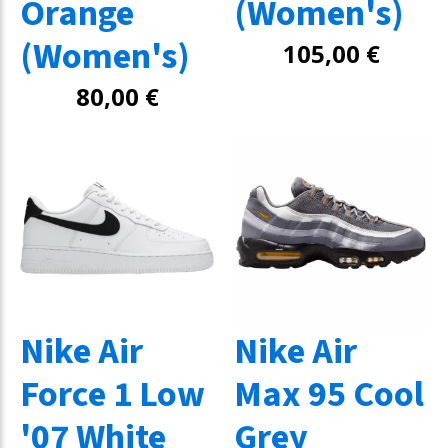
Orange
(Women's)
(Women's)
105,00
€
80,00
€
Nike Air
Nike Air
Force 1 Low
Max 95 Cool
'07 White
Grey