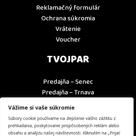
Reklamačný formulár
Ochrana súkromia
Vrátenie
Voucher
TVOJPAR
Predajňa – Senec
Predajňa – Trnava
Predajňa – Dunajská Streda
Vážime si vaše súkromie
Predajňa – Nitra
Súbory cookie používame na zlepšenie vášho zážitku z
Kontakt
prehliadania, poskytovanie prispôsobených reklám alebo
obsahu a analýzu našej návštevnosti. Kliknutím na „Prijať