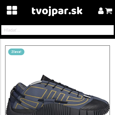
Hľadať:
Zľava!