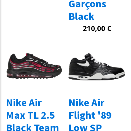
Garçons
Black
210,00
€
Nike Air
Nike Air
Max TL 2.5
Flight '89
Black Team
Low SP