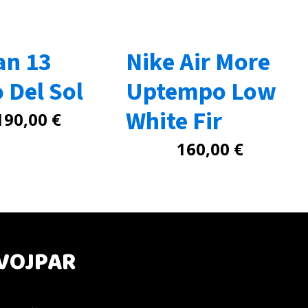
an 13
Nike Air More
 Del Sol
Uptempo Low
White Fir
190,00
€
160,00
€
VOJPAR