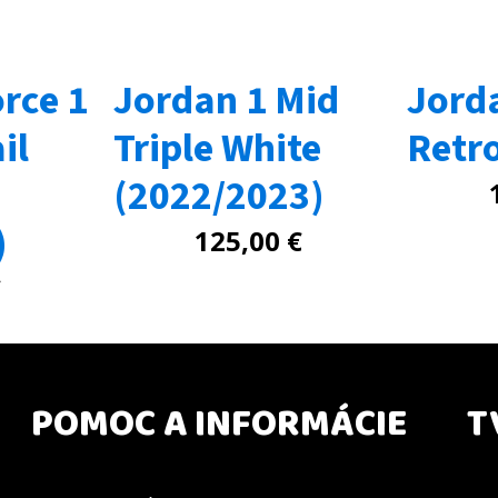
orce 1
Jordan 1 Mid
Jord
il
Triple White
Retro
(2022/2023)
)
125,00
€
€
POMOC A INFORMÁCIE
T