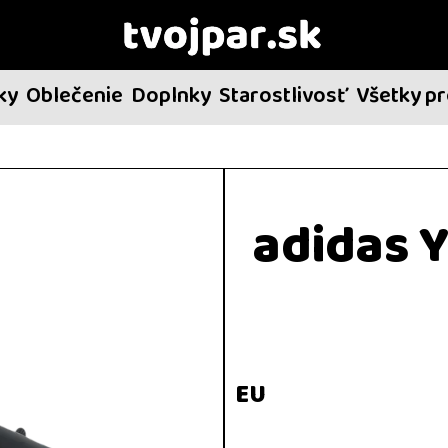
ky
Oblečenie
Doplnky
Starostlivosť
Všetky p
adidas 
EU