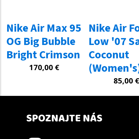
Nike Air Max 95
Nike Air F
OG Big Bubble
Low '07 Sa
Bright Crimson
Coconut
(Women's
170,00
€
85,00
SPOZNAJTE NÁS