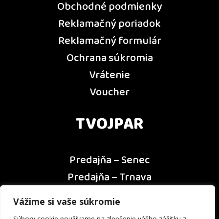
Obchodné podmienky
Reklamačný poriadok
Reklamačný formulár
Ochrana súkromia
Vrátenie
Voucher
TVOJPAR
Predajňa – Senec
Predajňa – Trnava
Predajňa – Dunajská Streda
Vážime si vaše súkromie
Predajňa – Nitra
Súbory cookie používame na zlepšenie vášho zážitku z