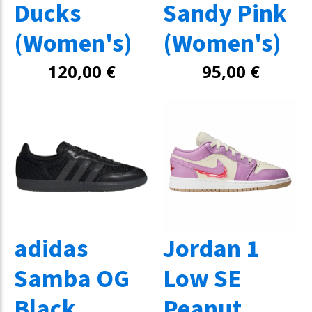
Ducks
Sandy Pink
(Women's)
(Women's)
120,00
€
95,00
€
adidas
Jordan 1
Samba OG
Low SE
Black
Peanut