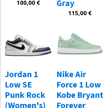
Gray
100,00
€
115,00
€
Jordan 1
Nike Air
Low SE
Force 1 Low
Punk Rock
Kobe Bryant
(Women's)
Forever