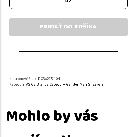
42
PRIDAŤ DO KOŠÍKA
Katalógové číslo:
1203A275-104
Kategórií:
ASICS
,
Brands
,
Category
,
Gender
,
Men
,
Sneakers
Mohlo by vás