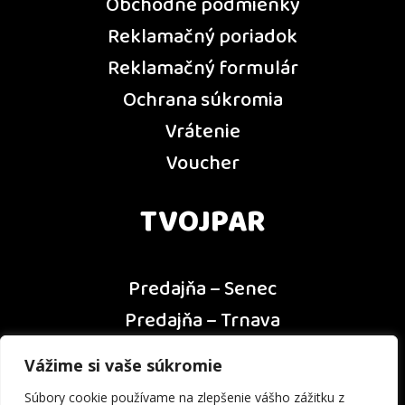
Obchodné podmienky
Reklamačný poriadok
Reklamačný formulár
Ochrana súkromia
Vrátenie
Voucher
TVOJPAR
Predajňa – Senec
Predajňa – Trnava
Predajňa – Dunajská Streda
Vážime si vaše súkromie
Predajňa – Nitra
Súbory cookie používame na zlepšenie vášho zážitku z