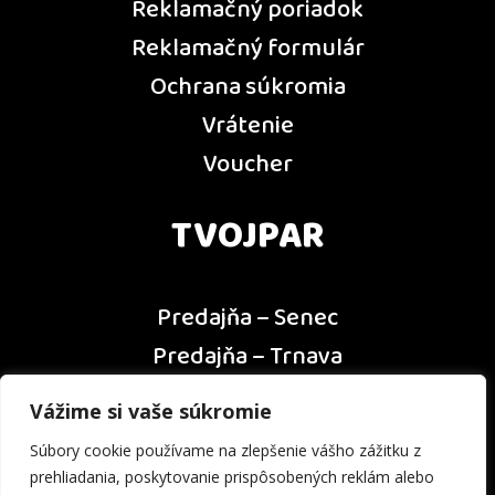
Reklamačný poriadok
Reklamačný formulár
Ochrana súkromia
Vrátenie
Voucher
TVOJPAR
Predajňa – Senec
Predajňa – Trnava
Predajňa – Dunajská Streda
Vážime si vaše súkromie
Predajňa – Nitra
Súbory cookie používame na zlepšenie vášho zážitku z
Kontakt
prehliadania, poskytovanie prispôsobených reklám alebo