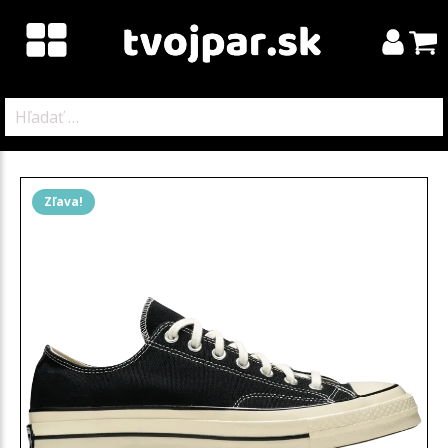
Hľadať:
Zľava!