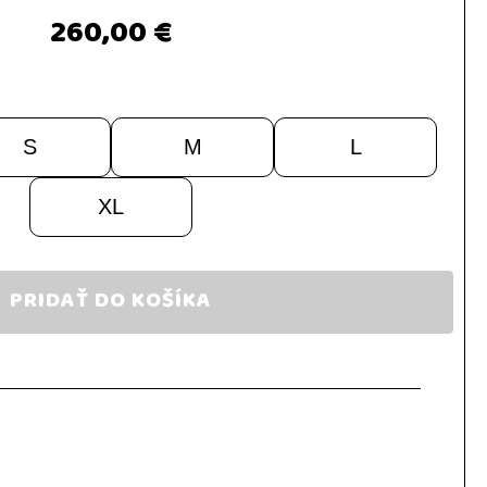
260,00 €
S
M
L
XL
PRIDAŤ DO KOŠÍKA