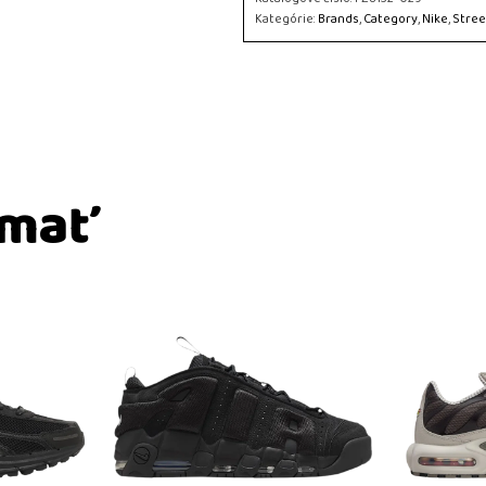
Kategórie:
Brands
,
Category
,
Nike
,
Stre
ímať