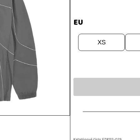
EU
XS
Katalógové číslo:
FZ8132-029