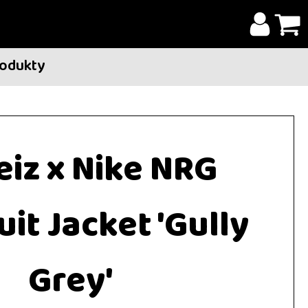
rodukty
eiz x Nike NRG
uit Jacket 'Gully
Grey'