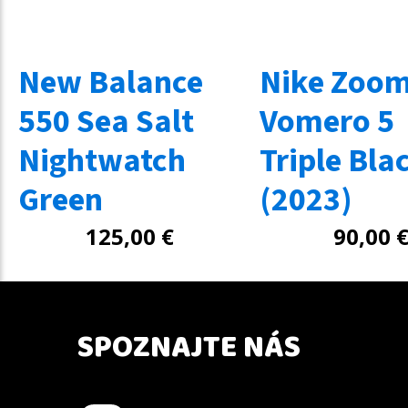
New Balance
Nike Zoo
550 Sea Salt
Vomero 5
Nightwatch
Triple Bla
Green
(2023)
125,00
€
90,00
SPOZNAJTE NÁS