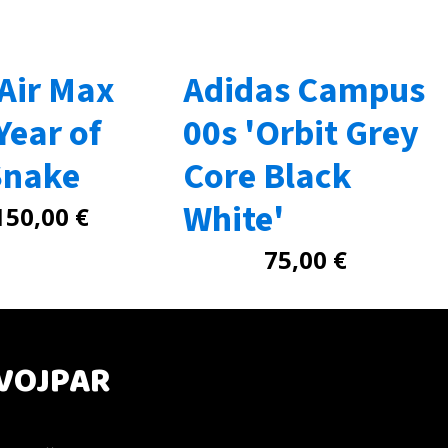
 Air Max
Adidas Campus
Year of
00s 'Orbit Grey
Snake
Core Black
White'
150,00
€
75,00
€
VOJPAR