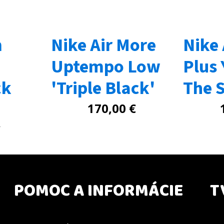
m
Nike Air More
Nike
Uptempo Low
Plus 
ck
'Triple Black'
The 
170,00
€
€
POMOC A INFORMÁCIE
T