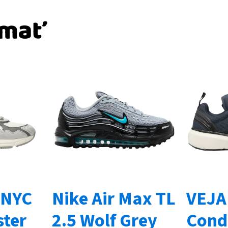
ímať
-NYC
Nike Air Max TL
VEJA
ter
2.5 Wolf Grey
Cond