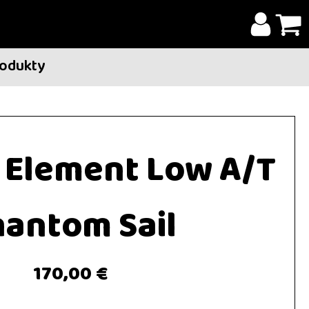
rodukty
1 Element Low A/T
antom Sail
170,00 €