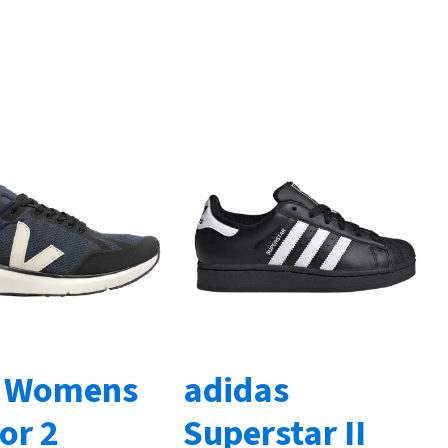
 Womens
adidas
or 2
Superstar II