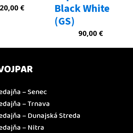
Black White
20,00
€
(GS)
90,00
€
VOJPAR
edajňa – Senec
edajňa – Trnava
edajňa – Dunajská Streda
edajňa – Nitra