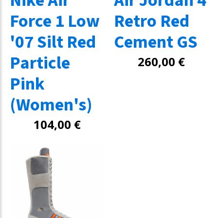
Nike Air
Air Jordan 4
Force 1 Low
Retro Red
'07 Silt Red
Cement GS
Particle
260,00
€
Pink
(Women's)
104,00
€