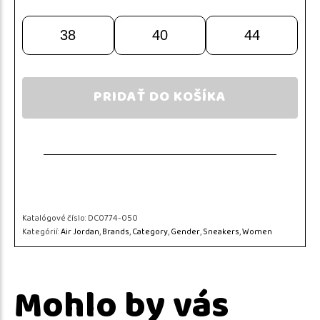
38
40
44
PRIDAŤ DO KOŠÍKA
Katalógové číslo:
DC0774-050
Kategórií:
Air Jordan
,
Brands
,
Category
,
Gender
,
Sneakers
,
Women
Mohlo by vás