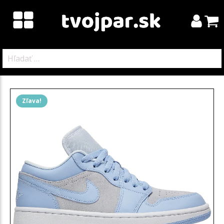
Hľadať:
Zľava!