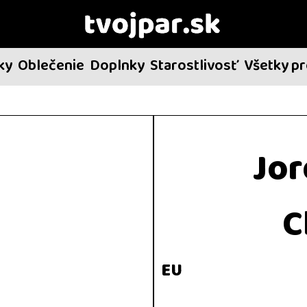
ky
Oblečenie
Doplnky
Starostlivosť
Všetky p
Jor
C
EU