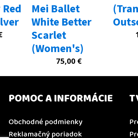
y Red
Mei Ballet
(Tra
ilver
White Better
Outs
Scarlet
€
(Women's)
75,00
€
POMOC A INFORMÁCIE
T
Obchodné podmienky
Pr
Reklamačný poriadok
Pr