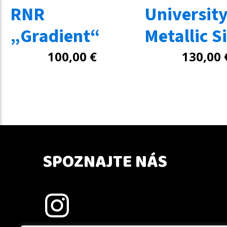
RNR
Universit
„Gradient“
Metallic S
100,00
€
130,00
SPOZNAJTE NÁS