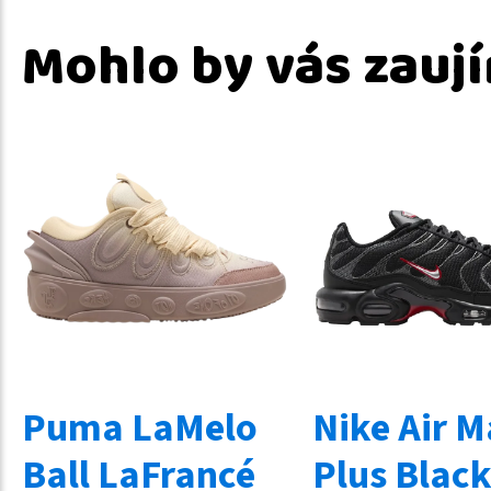
Mohlo by vás zauj
Puma LaMelo
Nike Air 
Ball LaFrancé
Plus Blac