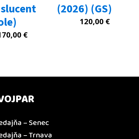
nslucent
(2026) (GS)
ole)
120,00
€
170,00
€
VOJPAR
edajňa – Senec
edajňa – Trnava