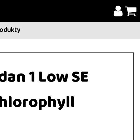
rodukty
dan 1 Low SE
hlorophyll