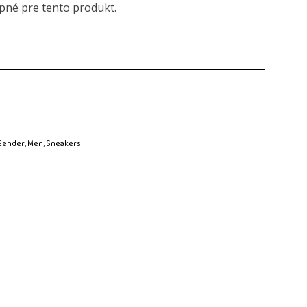
upné pre tento produkt.
Gender
,
Men
,
Sneakers