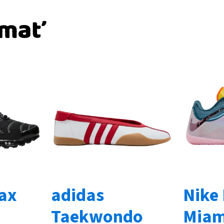
ímať
Max
adidas
Nike
k
Taekwondo
Miam