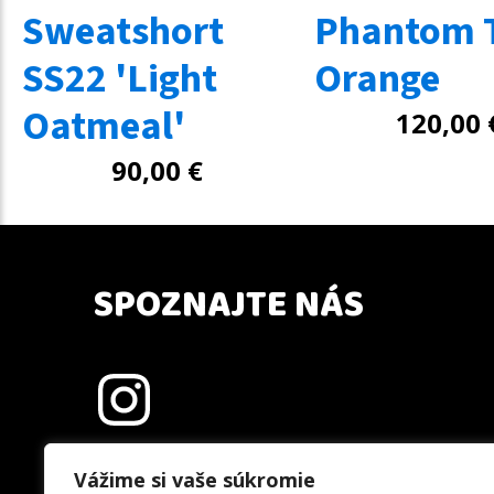
Sweatshort
Phantom T
SS22 'Light
Orange
Oatmeal'
120,00
90,00
€
SPOZNAJTE NÁS
Vážime si vaše súkromie