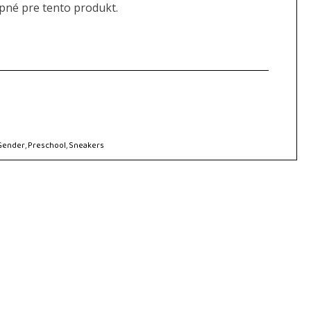
upné pre tento produkt.
Gender
,
Preschool
,
Sneakers