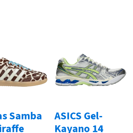
as Samba
ASICS Gel-
raffe
Kayano 14