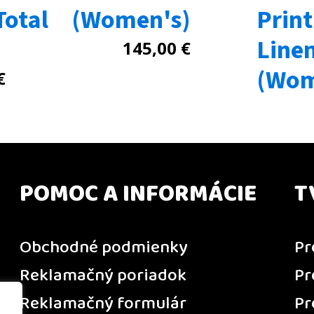
otal
(Women's)
Print
Line
145,00
€
(Wom
€
POMOC A INFORMÁCIE
T
Obchodné podmienky
Pr
Reklamačný poriadok
Pr
Reklamačný formulár
Pr