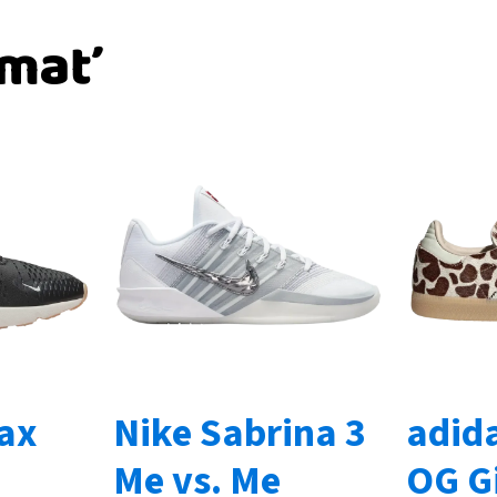
ímať
Max
Nike Sabrina 3
adid
Me vs. Me
OG Gi