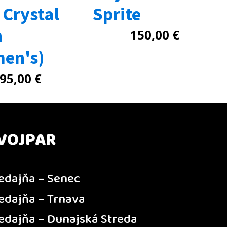
 Crystal
Sprite
n
150,00
€
en's)
95,00
€
VOJPAR
edajňa – Senec
edajňa – Trnava
edajňa – Dunajská Streda