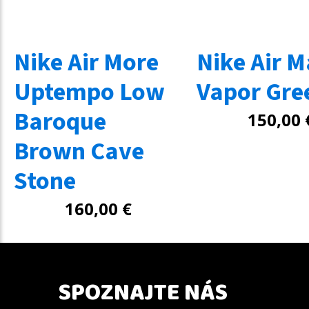
Nike Air More
Nike Air M
Uptempo Low
Vapor Gre
Baroque
150,00
Brown Cave
Stone
160,00
€
SPOZNAJTE NÁS