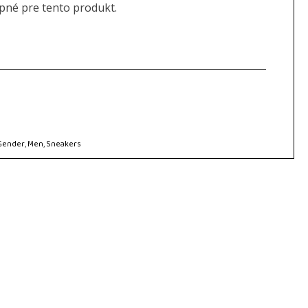
upné pre tento produkt.
Gender
,
Men
,
Sneakers