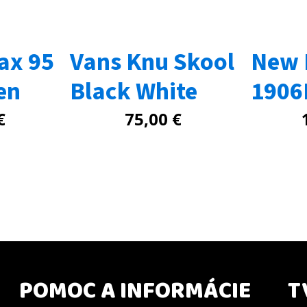
ax 95
Vans Knu Skool
New 
en
Black White
1906R
€
75,00
€
POMOC A INFORMÁCIE
T