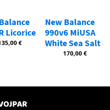
Balance
New Balance
 Licorice
990v6 MiUSA
White Sea Salt
135,00
€
170,00
€
VOJPAR