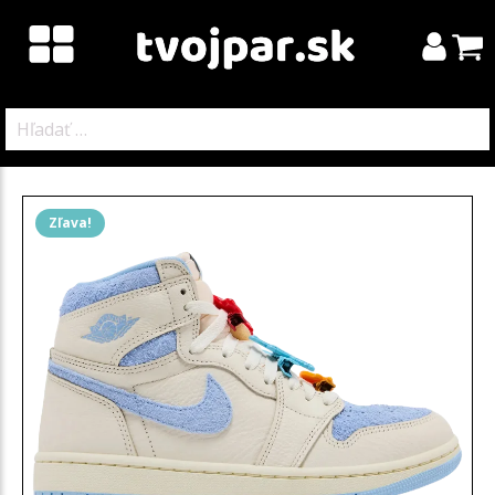
Hľadať:
Zľava!