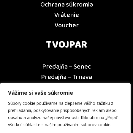
Ochrana súkromia
Vrátenie
Voucher
TVOJPAR
Predajňa – Senec
Predajňa – Trnava
Predajňa – Dunajská Streda
Vážime si vaše súkromie
Predajňa – Nitra
Súbory cookie používame na zlepšenie vášho zážitku z
Kontakt
prehliadania, poskytovanie prispôsobených reklám alebo
obsahu a analýzu našej návštevnosti. Kliknutím na „Prijať
všetko“ súhlasíte s naším používaním súborov cookie.