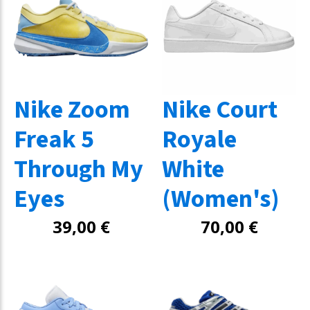
Nike Zoom
Nike Court
Freak 5
Royale
Through My
White
Eyes
(Women's)
39,00
€
70,00
€