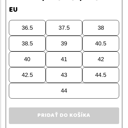
EU
36.5
37.5
38
38.5
39
40.5
40
41
42
42.5
43
44.5
44
PRIDAŤ DO KOŠÍKA