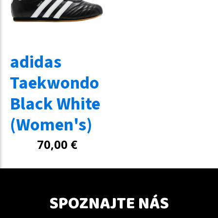
adidas
Taekwondo
Black White
(Women's)
70,00
€
SPOZNAJTE NÁS