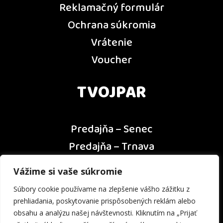
Reklamačný formulár
Ochrana súkromia
Vrátenie
Voucher
TVOJPAR
Predajňa – Senec
Predajňa – Trnava
Predajňa – Dunajská Streda
Vážime si vaše súkromie
Predajňa – Nitra
Súbory cookie používame na zlepšenie vášho zážitku z
Kontakt
prehliadania, poskytovanie prispôsobených reklám alebo
obsahu a analýzu našej návštevnosti. Kliknutím na „Prijať