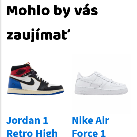
Mohlo by vás
zaujímať
Jordan 1
Nike Air
Retro High
Force 1