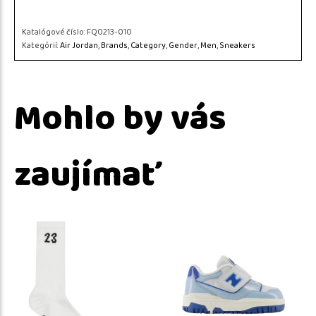
Katalógové číslo:
FQ0213-010
Kategórií:
Air Jordan
,
Brands
,
Category
,
Gender
,
Men
,
Sneakers
Mohlo by vás
zaujímať