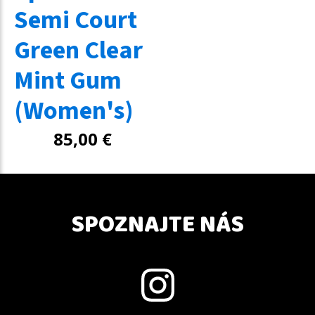
Semi Court
Green Clear
Mint Gum
(Women's)
85,00
€
SPOZNAJTE NÁS