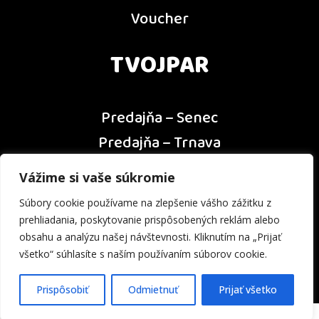
Voucher
TVOJPAR
Predajňa – Senec
Predajňa – Trnava
Predajňa – Dunajská Streda
Vážime si vaše súkromie
Predajňa – Nitra
Súbory cookie používame na zlepšenie vášho zážitku z
Kontakt
prehliadania, poskytovanie prispôsobených reklám alebo
obsahu a analýzu našej návštevnosti. Kliknutím na „Prijať
všetko“ súhlasíte s naším používaním súborov cookie.
Prispôsobiť
Odmietnuť
Prijať všetko