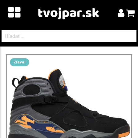
Hľadať:
Zľava!