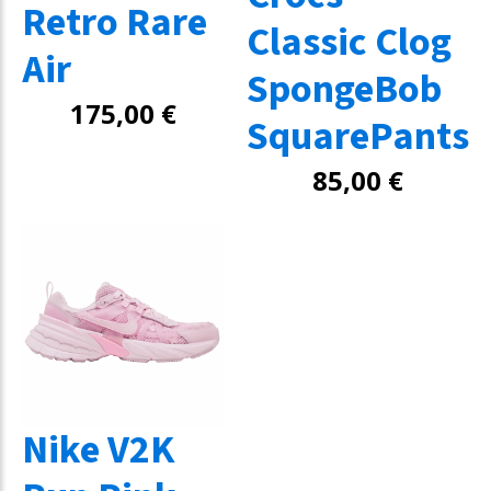
Retro Rare
Classic Clog
Air
SpongeBob
175,00
€
SquarePants
85,00
€
Nike V2K