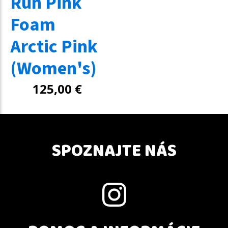
Run Pink
Foam
Arctic Pink
(Women's)
125,00
€
SPOZNAJTE NÁS