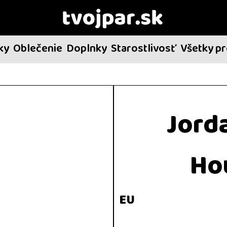
ky
Oblečenie
Doplnky
Starostlivosť
Všetky p
Jord
Ho
EU