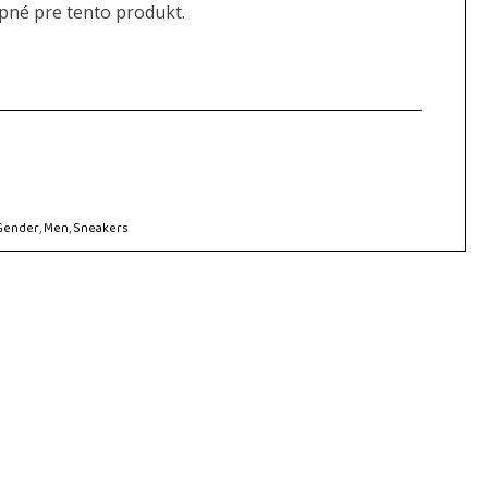
upné pre tento produkt.
Gender
,
Men
,
Sneakers