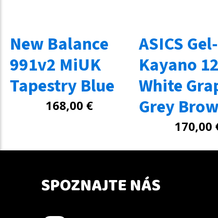
New Balance
ASICS Gel-
991v2 MiUK
Kayano 12
Tapestry Blue
White Gra
Grey Bro
168,00
€
170,00
SPOZNAJTE NÁS