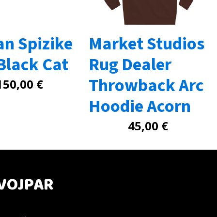
an Spizike
Market Studios
Black Cat
Rug Dealer
Throwback Arc
150,00
€
Hoodie Acorn
45,00
€
VOJPAR