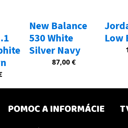
New Balance
Jord
.1
530 White
Low 
phite
Silver Navy
wn
87,00
€
€
POMOC A INFORMÁCIE
T