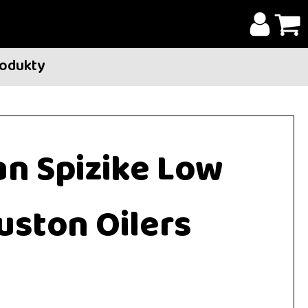
rodukty
an Spizike Low
uston Oilers