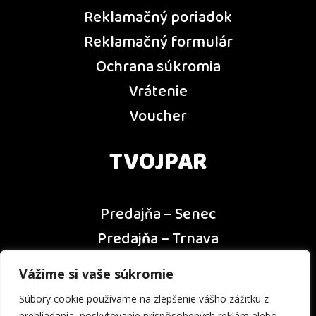
Reklamačný poriadok
Reklamačný formulár
Ochrana súkromia
Vrátenie
Voucher
TVOJPAR
Predajňa – Senec
Predajňa – Trnava
Predajňa – Dunajská Streda
Vážime si vaše súkromie
Predajňa – Nitra
Súbory cookie používame na zlepšenie vášho zážitku z
Kontakt
prehliadania, poskytovanie prispôsobených reklám alebo