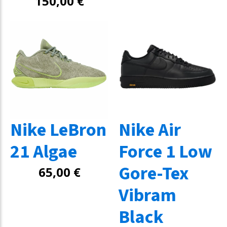
150,00
€
Nike LeBron
Nike Air
21 Algae
Force 1 Low
Gore-Tex
65,00
€
Vibram
Black