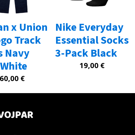
an x Union
Nike Everyday
ogo Track
Essential Socks
s Navy
3-Pack Black
/White
19,00
€
60,00
€
VOJPAR