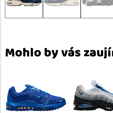
Mohlo by vás zauj