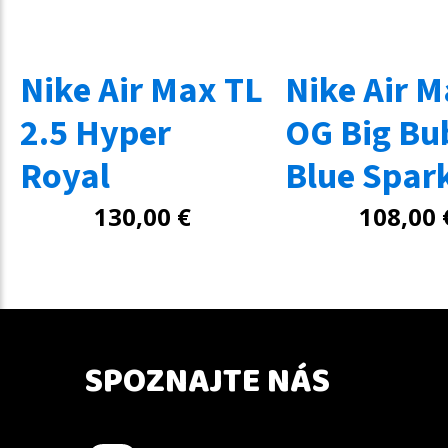
Nike Air Max TL
Nike Air M
2.5 Hyper
OG Big Bu
Royal
Blue Spar
130,00
€
108,00
SPOZNAJTE NÁS