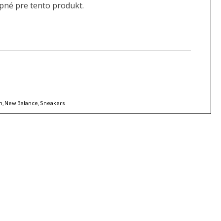
upné pre tento produkt.
n
,
New Balance
,
Sneakers