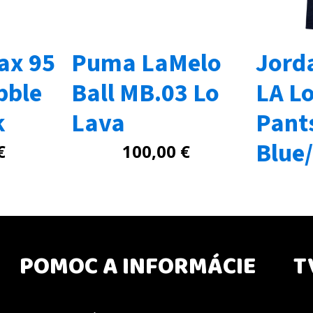
ax 95
Puma LaMelo
Jord
bble
Ball MB.03 Lo
LA L
k
Lava
Pant
Blue
€
100,00
€
POMOC A INFORMÁCIE
T