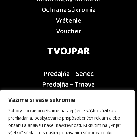
Ochrana súkromia
Vrátenie
Voucher
TVOJPAR
Predajňa – Senec
Predajňa – Trnava
Predajňa – Dunajská Streda
Vážime si vaše súkromie
Predajňa – Nitra
Súbory cookie používame na zlepšenie vášho zážitku z
Kontakt
prehliadania, poskytovanie prispôsobených reklám alebo
obsahu a analýzu našej návštevnosti. Kliknutím na „Prijať
všetko“ súhlasíte s naším používaním súborov cookie.