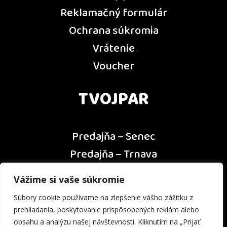
Reklamačný formulár
Ochrana súkromia
Vrátenie
Voucher
TVOJPAR
Predajňa – Senec
Predajňa – Trnava
Predajňa – Dunajská Streda
Vážime si vaše súkromie
Predajňa – Nitra
Súbory cookie používame na zlepšenie vášho zážitku z
Kontakt
prehliadania, poskytovanie prispôsobených reklám alebo
obsahu a analýzu našej návštevnosti. Kliknutím na „Prijať