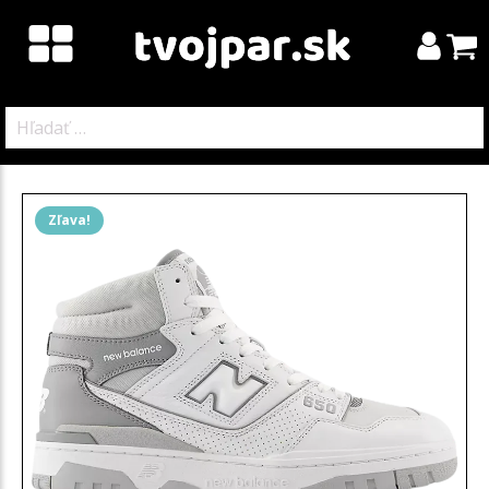
Hľadať:
Zľava!