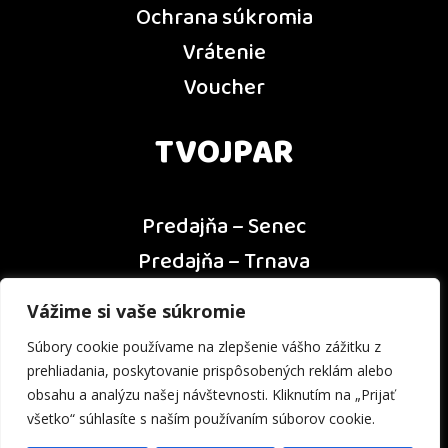
Ochrana súkromia
Vrátenie
Voucher
TVOJPAR
Predajňa – Senec
Predajňa – Trnava
Predajňa – Dunajská Streda
Vážime si vaše súkromie
Predajňa – Nitra
Súbory cookie používame na zlepšenie vášho zážitku z
Kontakt
prehliadania, poskytovanie prispôsobených reklám alebo
obsahu a analýzu našej návštevnosti. Kliknutím na „Prijať
všetko“ súhlasíte s naším používaním súborov cookie.