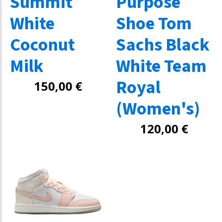
Summit
Purpose
White
Shoe Tom
Coconut
Sachs Black
Milk
White Team
Royal
150,00
€
(Women's)
120,00
€