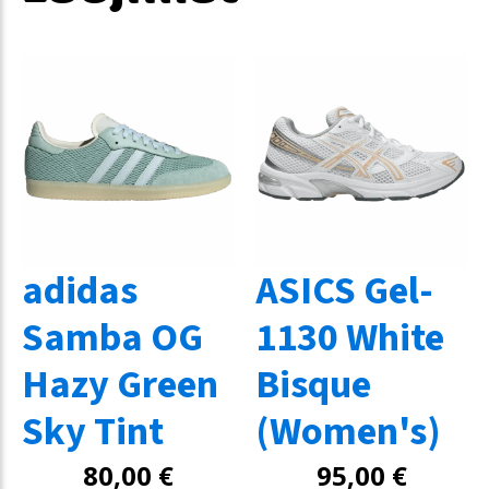
adidas
ASICS Gel-
Samba OG
1130 White
Hazy Green
Bisque
Sky Tint
(Women's)
80,00
€
95,00
€