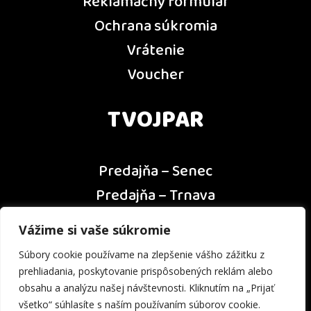
Reklamačný formulár
Ochrana súkromia
Vrátenie
Voucher
TVOJPAR
Predajňa – Senec
Predajňa – Trnava
Predajňa – Dunajská Streda
Vážime si vaše súkromie
Predajňa – Nitra
Súbory cookie používame na zlepšenie vášho zážitku z
Kontakt
prehliadania, poskytovanie prispôsobených reklám alebo
obsahu a analýzu našej návštevnosti. Kliknutím na „Prijať
všetko“ súhlasíte s naším používaním súborov cookie.