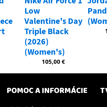
d
Nike Air Force 1
Jord
Low
Pand
eece
Valentine's Day
(Wom
rt
Triple Black
(2026)
(Women's)
€
105,00
€
POMOC A INFORMÁCIE
T