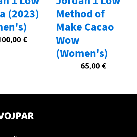
an 1 Low
Jordan 1 Low
a (2023)
Method of
en's)
Make Cacao
Wow
100,00
€
(Women's)
65,00
€
VOJPAR