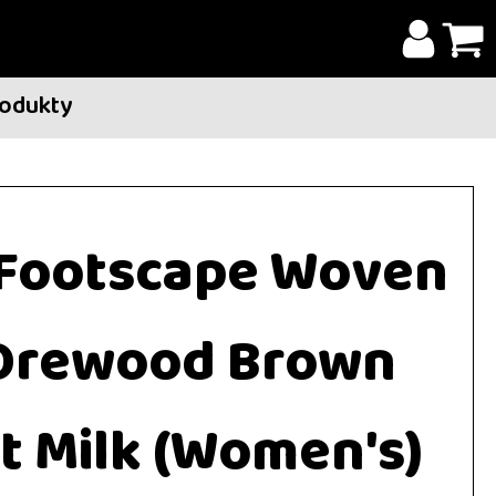
rodukty
r Footscape Woven
 Orewood Brown
t Milk (Women's)