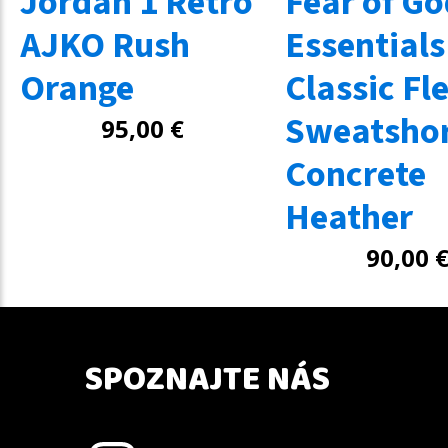
Jordan 1 Retro
Fear of Go
AJKO Rush
Essentials
Orange
Classic Fl
Sweatsho
95,00
€
Concrete
Heather
90,00
SPOZNAJTE NÁS