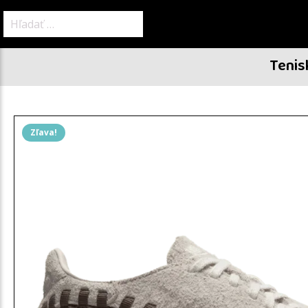
Hľadať:
Tenis
Zľava!