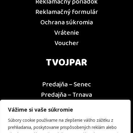
Reklamačný poriadok
Reklamačný formulár
Ochrana súkromia
Vrátenie
Voucher
TVOJPAR
Predajňa – Senec
Predajňa – Trnava
Predajňa – Dunajská Streda
Vážime si vaše súkromie
Predajňa – Nitra
Súbory cookie používame na zlepšenie vášho zážitku z
Kontakt
prehliadania, poskytovanie prispôsobených reklám alebo