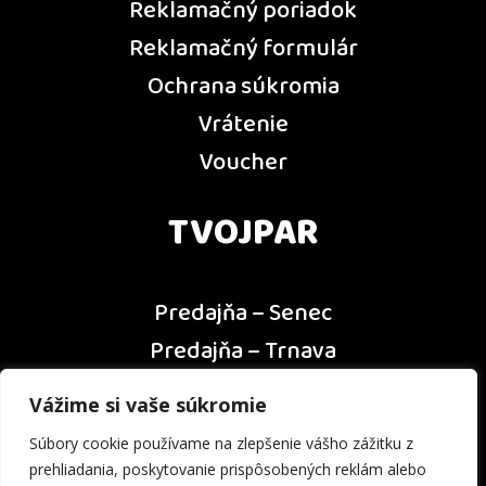
Reklamačný poriadok
Reklamačný formulár
Ochrana súkromia
Vrátenie
Voucher
TVOJPAR
Predajňa – Senec
Predajňa – Trnava
Predajňa – Dunajská Streda
Vážime si vaše súkromie
Predajňa – Nitra
Súbory cookie používame na zlepšenie vášho zážitku z
Kontakt
prehliadania, poskytovanie prispôsobených reklám alebo