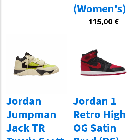
(Women's)
115,00
€
Jordan
Jordan 1
Jumpman
Retro High
Jack TR
OG Satin