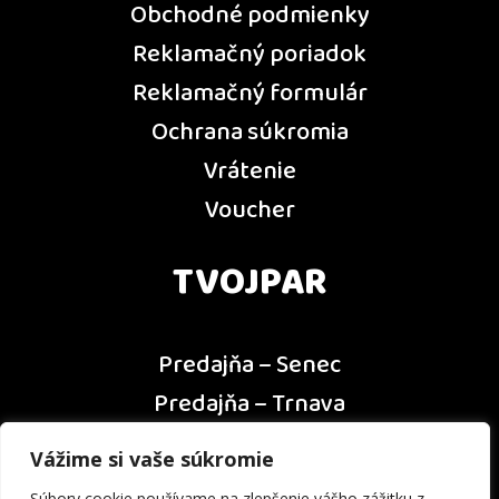
Obchodné podmienky
Reklamačný poriadok
Reklamačný formulár
Ochrana súkromia
Vrátenie
Voucher
TVOJPAR
Predajňa – Senec
Predajňa – Trnava
Predajňa – Dunajská Streda
Vážime si vaše súkromie
Predajňa – Nitra
Súbory cookie používame na zlepšenie vášho zážitku z