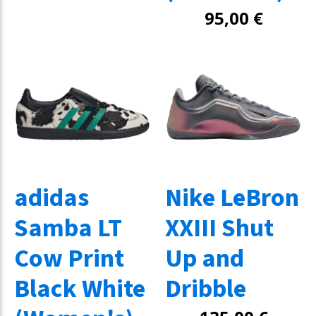
95,00
€
adidas
Nike LeBron
Samba LT
XXIII Shut
Cow Print
Up and
Black White
Dribble