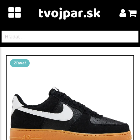
Hľadať:
Zľava!