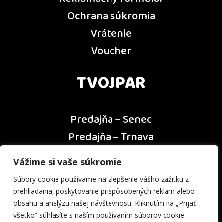
Ochrana súkromia
Vrátenie
Voucher
TVOJPAR
Predajňa – Senec
Predajňa – Trnava
Predajňa – Dunajská Streda
Vážime si vaše súkromie
Predajňa – Nitra
Súbory cookie používame na zlepšenie vášho zážitku z
Kontakt
prehliadania, poskytovanie prispôsobených reklám alebo
obsahu a analýzu našej návštevnosti. Kliknutím na „Prijať
všetko“ súhlasíte s naším používaním súborov cookie.