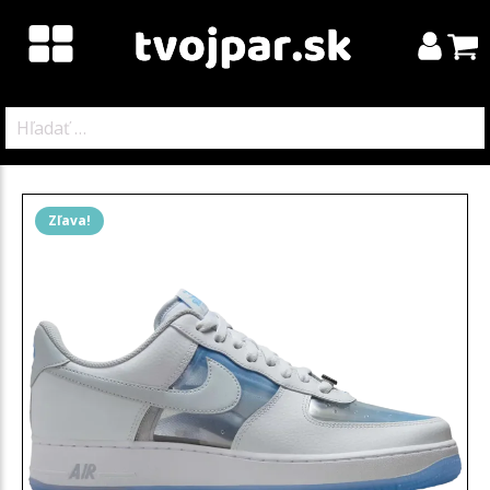
Hľadať:
Zľava!