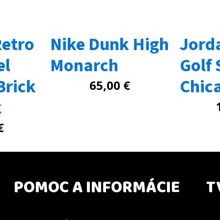
Retro
Nike Dunk High
Jord
el
Monarch
Golf 
Brick
Chic
65,00
€
k
€
POMOC A INFORMÁCIE
T