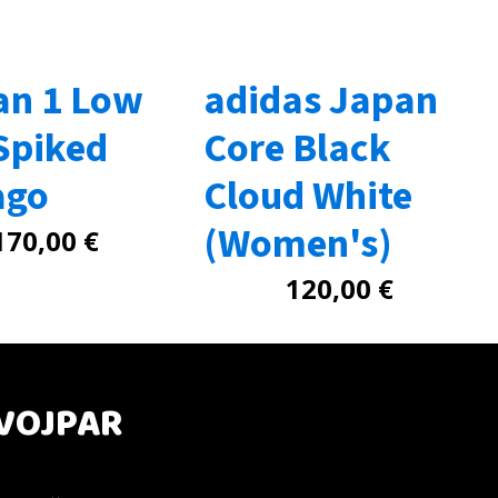
an 1 Low
adidas Japan
Spiked
Core Black
ago
Cloud White
(Women's)
170,00
€
120,00
€
VOJPAR