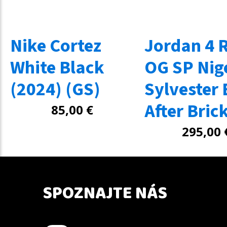
Nike Cortez
Jordan 4 
White Black
OG SP Nig
(2024) (GS)
Sylvester 
After Bric
85,00
€
295,00
SPOZNAJTE NÁS