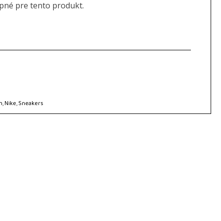
upné pre tento produkt.
n
,
Nike
,
Sneakers