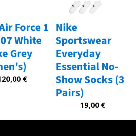
Air Force 1
Nike
'07 White
Sportswear
e Grey
Everyday
en's)
Essential No-
Show Socks (3
120,00
€
Pairs)
19,00
€