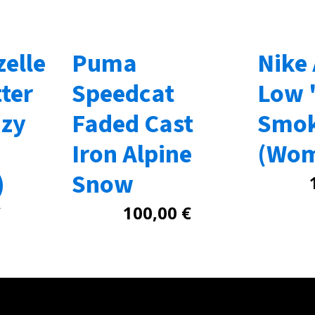
elle
Puma
Nike 
ter
Speedcat
Low 
azy
Faded Cast
Smok
Iron Alpine
(Wom
)
Snow
€
100,00
€