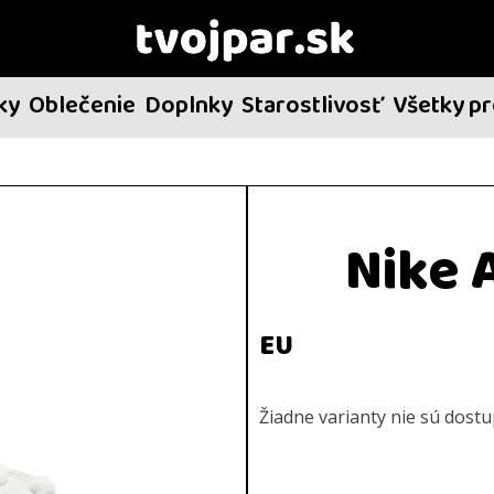
ky
Oblečenie
Doplnky
Starostlivosť
Všetky p
Nike A
EU
Žiadne varianty nie sú dost