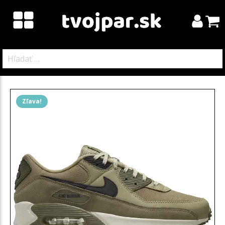
Hľadať:
Zľava!