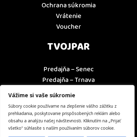
Ochrana súkromia
Vrátenie
Voucher
TVOJPAR
Predajňa – Senec
Predajňa – Trnava
Predajňa – Dunajská Streda
Vážime si vaše súkromie
Predajňa – Nitra
Súbory cookie používame na zlepšenie vášho zážitku z
Kontakt
prehliadania, poskytovanie prispôsobených reklám alebo
obsahu a analýzu našej návštevnosti. Kliknutím na „Prijať
všetko“ súhlasíte s naším používaním súborov cookie.