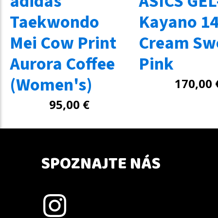
adidas
ASICS GEL
Taekwondo
Kayano 1
Mei Cow Print
Cream Sw
Aurora Coffee
Pink
(Women's)
170,00
95,00
€
SPOZNAJTE NÁS