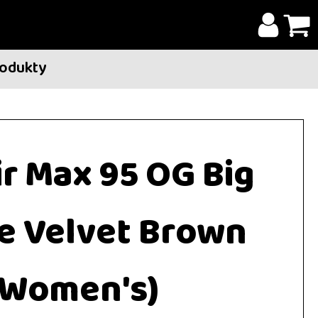
rodukty
ir Max 95 OG Big
e Velvet Brown
(Women's)