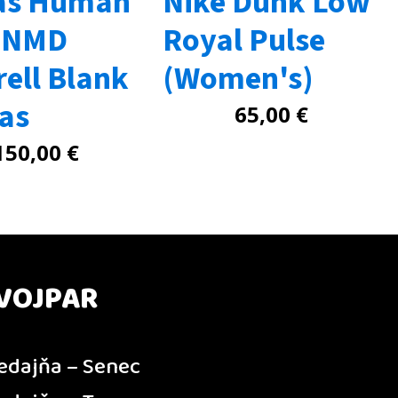
as Human
Nike Dunk Low
 NMD
Royal Pulse
ell Blank
(Women's)
as
65,00
€
150,00
€
VOJPAR
edajňa – Senec