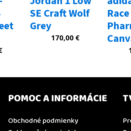
-
Jordan 1 Low
adid
4
SE Craft Wolf
Race
eet
Grey
Pharr
Canv
170,00
€
€
POMOC A INFORMÁCIE
T
Obchodné podmienky
Pr