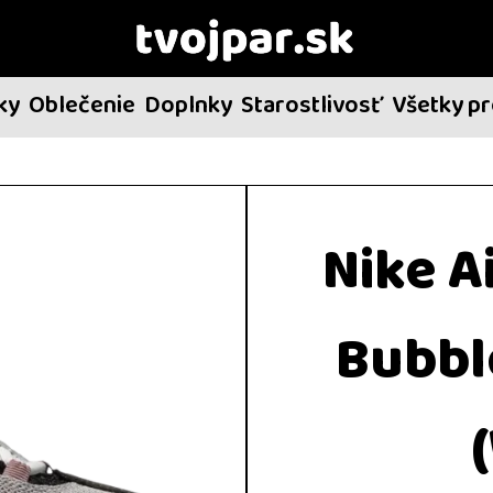
ky
Oblečenie
Doplnky
Starostlivosť
Všetky p
Nike A
Bubbl