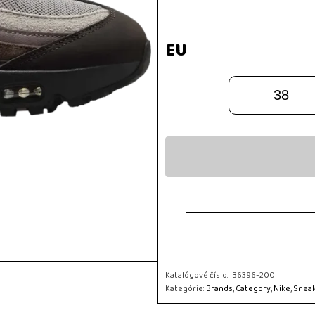
EU
38
Katalógové číslo:
IB6396-200
Kategórie:
Brands
,
Category
,
Nike
,
Snea