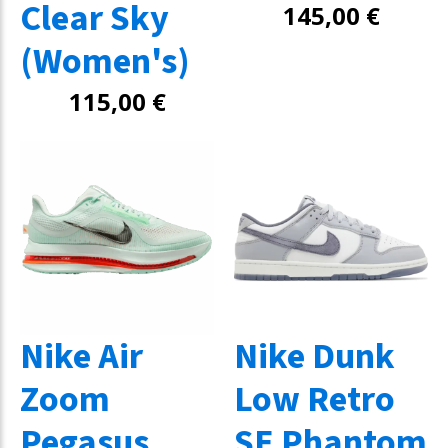
Clear Sky
145,00
€
(Women's)
115,00
€
Nike Air
Nike Dunk
Zoom
Low Retro
Pegasus
SE Phantom