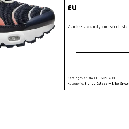
EU
Žiadne varianty nie sú dost
Katalógové číslo:
CD0609-408
Kategórie:
Brands
,
Category
,
Nike
,
Snea