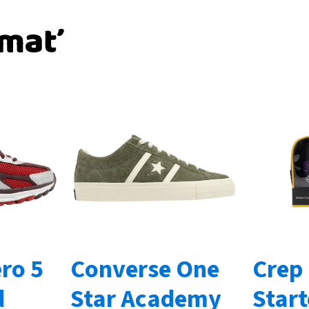
ímať
ro 5
Converse One
Crep
d
Star Academy
Star