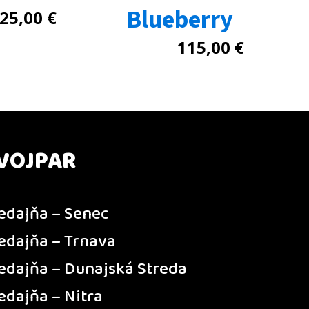
Blueberry
25,00
€
115,00
€
VOJPAR
edajňa – Senec
edajňa – Trnava
edajňa – Dunajská Streda
edajňa – Nitra