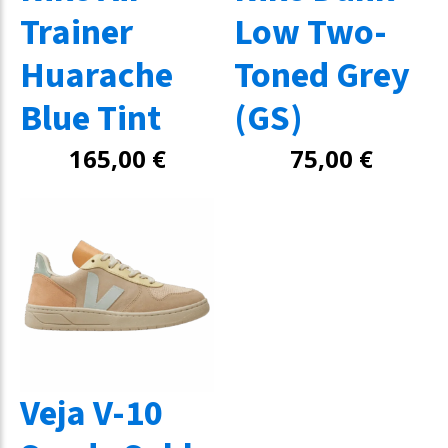
Trainer
Low Two-
Huarache
Toned Grey
Blue Tint
(GS)
165,00
€
75,00
€
Veja V-10