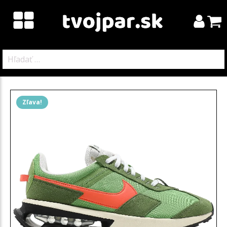
Hľadať:
Zľava!